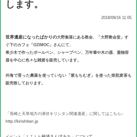
します。
2018/09/16 11:05
世界遺産になったばかりの
大野
集落にある教会、「大野教会堂」す
ぐ下のカフェ「OZIMOC」さんにて、
希少木で作ったボールペン、シャープペン、万年筆や木の器、蓋物容
器を中心に色々な雑貨を販売しています。
外海で育った農薬を使っていない「紫もちむぎ」を使った焙煎麦茶も
販売致しております。
「
長崎と天草地方の潜伏キリシタン関連遺産
」に関してはこちら↓
http://kirishitan.jp
神浦さんぽみち」について
イベント「１７ｔｈ