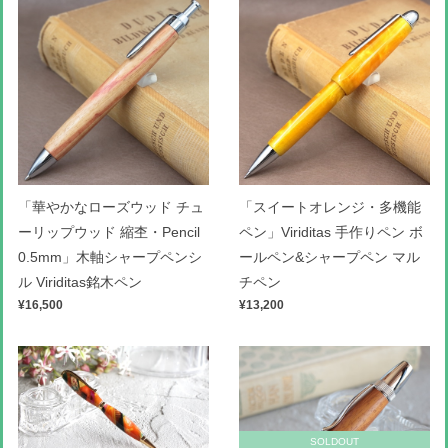
「華やかなローズウッド チュ
「スイートオレンジ・多機能
ーリップウッド 縮杢・Pencil
ペン」Viriditas 手作りペン ボ
0.5mm」木軸シャープペンシ
ールペン&シャープペン マル
ル Viriditas銘木ペン
チペン
¥16,500
¥13,200
SOLDOUT