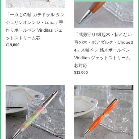
「一点もの軸 カテドラル タン
ジェリンオレンジ・Luna」手
作りボールペン Viriditas ジェ
「武勇守り/縁起木・折れない
ットストリーム芯
弓の木・ボアダルク・Chouett
¥19,800
e」木軸ペン 銘木ボールペン
Viriditas ジェットストリーム
芯対応
¥11,000