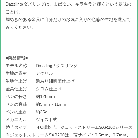
Dazzling/ダズリングは、まばゆい、キラキラと輝くという意味の
ことば。
煌めきのある金具に自分だけのお気に入りの色彩の生地を選んで
みてください。
■商品情報■
モデル名称 Dazzling / ダズリング
生地の素材 アクリル
生地仕上げ 艶あり細研摩仕上げ
金具仕上げ クロム仕上げ
ペンの長さ 約128mm
ペンの直径 約9mm～11mm
ペンの重さ 約25g
メカニカル ツイスト式
替芯タイプ ４C規格芯、ジェットストリームSXR200シリーズ
※ジェットストリームSXR200は、芯サイズ：0.5mm、0.7mm、