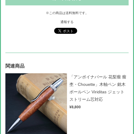
※この商品は
送料無料
です。
通報する
関連商品
「アンボイナバール 花梨瘤 瘤
杢・Chouette」木軸ペン 銘木
ボールペン Viriditas ジェット
ストリーム芯対応
¥8,800