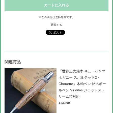
カートに入れる
※この商品は
送料無料
です。
通報する
関連商品
「世界三大銘木 キューバンマ
ホガニー スポルテッド2・
Chouette」木軸ペン 銘木ボー
ルペン Viriditas ジェットスト
リーム芯対応
¥13,200