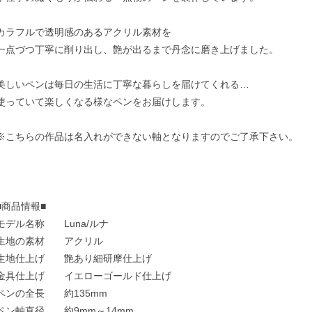
カラフルで透明感のあるアクリル素材を
一点づつ丁寧に削り出し、艶が出るまで丹念に磨き上げました。
美しいペンは毎日の生活に丁寧な暮らしを届けてくれる…
使っていて楽しくなる様なペンをお届けします。
※こちらの作品は名入れができない軸となりますのでご了承下さい。
■商品情報■
モデル名称 Luna/ルナ
生地の素材 アクリル
生地仕上げ 艶あり細研摩仕上げ
金具仕上げ イエローゴールド仕上げ
ペンの全長 約135mm
ペン軸直径 約9mm～14mm