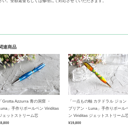
さい。全額返金もしくは修理にて対応させていただきます。
関連商品
「Grotta Azzurra 青の洞窟 ・
「一点もの軸 カテドラル ジョン
Luna」手作りボールペン Viriditas
ブリアン・Luna」手作りボール
ジェットストリーム芯
ン Viriditas ジェットストリーム
¥8,800
¥19,800