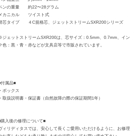
ペンの重量 約22〜28グラム
メカニカル ツイスト式
替芯タイプ ４C規格芯、ジェットストリームSXR200シリーズ
※ジェットストリームSXR200は、芯サイズ：0.5mm、0.7mm、イン
ク色：黒・青・赤などが文具店等で市販されています。
■付属品■
・ボックス
・取扱説明書・保証書（自然故障の際の保証期間1年）
■購入後の修理について■
ヴィリディタスでは、安心して長くご愛用いただけるように、お修理
やお直しなどをお承り致しますので安心してお買い求め下さい。