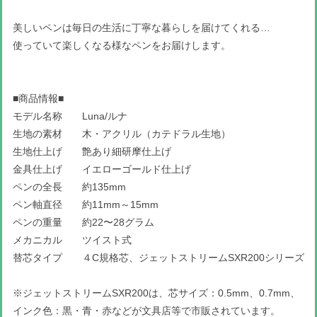
美しいペンは毎日の生活に丁寧な暮らしを届けてくれる…
使っていて楽しくなる様なペンをお届けします。
■商品情報■
モデル名称 Luna/ルナ
生地の素材 木・アクリル（カテドラル生地）
生地仕上げ 艶あり細研摩仕上げ
金具仕上げ イエローゴールド仕上げ
ペンの全長 約135mm
ペン軸直径 約11mm～15mm
ペンの重量 約22〜28グラム
メカニカル ツイスト式
替芯タイプ ４C規格芯、ジェットストリームSXR200シリーズ
※ジェットストリームSXR200は、芯サイズ：0.5mm、0.7mm、
インク色：黒・青・赤などが文具店等で市販されています。