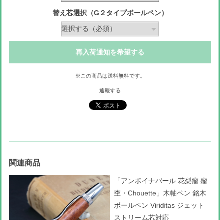
替え芯選択（G２タイプボールペン）
再入荷通知を希望する
※この商品は
送料無料
です。
通報する
関連商品
「アンボイナバール 花梨瘤 瘤
杢・Chouette」木軸ペン 銘木
ボールペン Viriditas ジェット
ストリーム芯対応