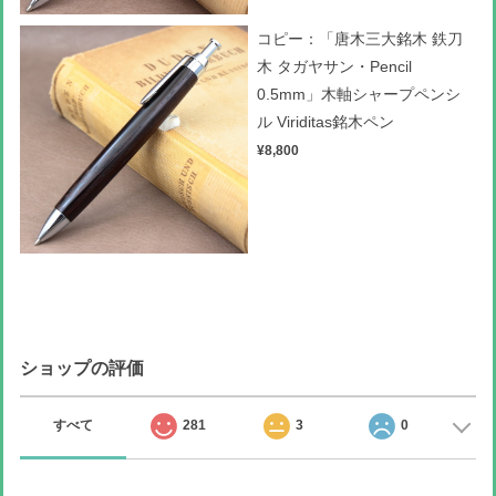
コピー：「唐木三大銘木 鉄刀
木 タガヤサン・Pencil
0.5mm」木軸シャープペンシ
ル Viriditas銘木ペン
¥8,800
ショップの評価
すべて
281
3
0