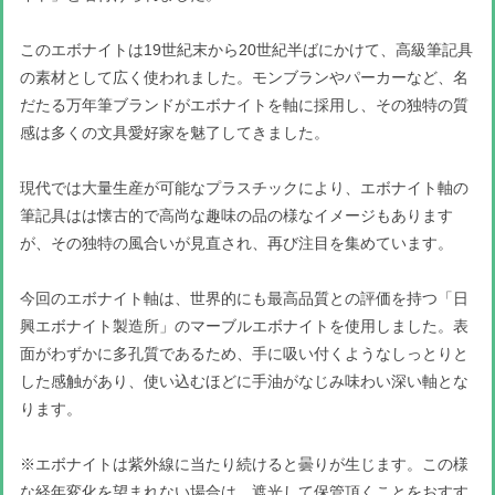
このエボナイトは19世紀末から20世紀半ばにかけて、高級筆記具
の素材として広く使われました。モンブランやパーカーなど、名
だたる万年筆ブランドがエボナイトを軸に採用し、その独特の質
感は多くの文具愛好家を魅了してきました。
現代では大量生産が可能なプラスチックにより、エボナイト軸の
筆記具はは懐古的で高尚な趣味の品の様なイメージもあります
が、その独特の風合いが見直され、再び注目を集めています。
今回のエボナイト軸は、世界的にも最高品質との評価を持つ「日
興エボナイト製造所」のマーブルエボナイトを使用しました。表
面がわずかに多孔質であるため、手に吸い付くようなしっとりと
した感触があり、使い込むほどに手油がなじみ味わい深い軸とな
ります。
※エボナイトは紫外線に当たり続けると曇りが生じます。この様
な経年変化を望まれない場合は、遮光して保管頂くことをおすす