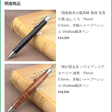
関連商品
「国産銘木の最高峰 黒柿 至高
の黒 ぬしぐろ・Pencil
0.5mm」木軸シャープペンシ
ル Viriditas銘木ペン
¥14,300
「神が宿る木 ハワイアンコア
カーリー 縮杢・Pencil
0.5mm」木軸シャープペンシ
ル Viriditas銘木ペン
¥16,500