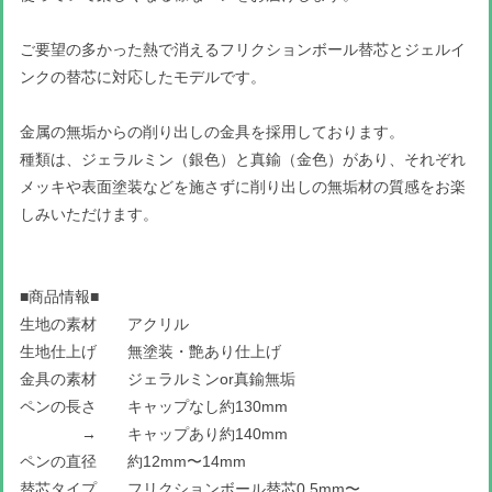
ご要望の多かった熱で消えるフリクションボール替芯とジェルイ
ンクの替芯に対応したモデルです。
金属の無垢からの削り出しの金具を採用しております。
種類は、ジェラルミン（銀色）と真鍮（金色）があり、それぞれ
メッキや表面塗装などを施さずに削り出しの無垢材の質感をお楽
しみいただけます。
■商品情報■
生地の素材 アクリル
生地仕上げ 無塗装・艶あり仕上げ
金具の素材 ジェラルミンor真鍮無垢
ペンの長さ キャップなし約130mm
→ キャップあり約140mm
ペンの直径 約12mm〜14mm
替芯タイプ フリクションボール替芯0.5mm〜