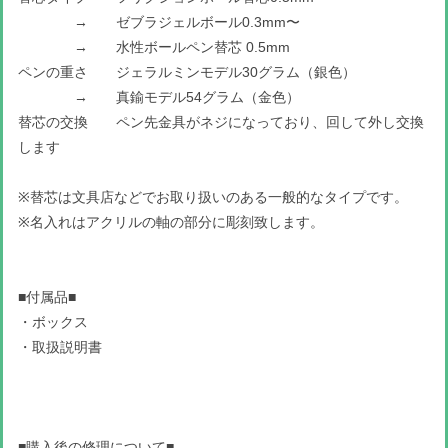
→ ゼブラジェルボール0.3mm〜
→ 水性ボールペン替芯 0.5mm
ペンの重さ ジェラルミンモデル30グラム（銀色）
→ 真鍮モデル54グラム（金色）
替芯の交換 ペン先金具がネジになっており、回して外し交換
します
※替芯は文具店などでお取り扱いのある一般的なタイプです。
※名入れはアクリルの軸の部分に彫刻致します。
■付属品■
・ボックス
・取扱説明書
■購入後の修理について■