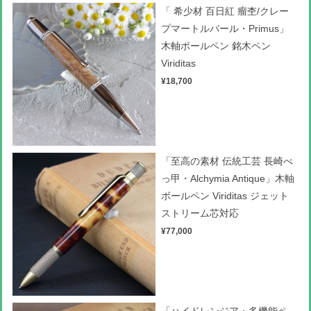
「 希少材 百日紅 瘤杢/クレー
プマートルバール・Primus」
木軸ボールペン 銘木ペン
Viriditas
¥18,700
「至高の素材 伝統工芸 長崎べ
っ甲・Alchymia Antique」木軸
ボールペン Viriditas ジェット
ストリーム芯対応
¥77,000
「ハイドレンジア・多機能ペ