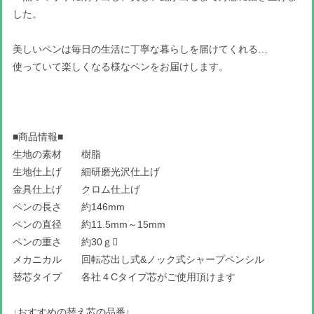
した。
美しいペンは毎日の生活に丁寧な暮らしを届けてくれる…
使っていて楽しくなる様なペンをお届けします。
■商品情報■
生地の素材 樹脂
生地仕上げ 細研磨光沢仕上げ
金具仕上げ クロム仕上げ
ペンの長さ 約146mm
ペンの直径 約11.5mm～15mm
ペンの重さ 約30ｇ
メカニカル 回転芯出し式&ノック式シャープペンシル
替芯タイプ 各社４Cタイプ芯がご使用頂けます
↓おすすめの替え芯の品番↓