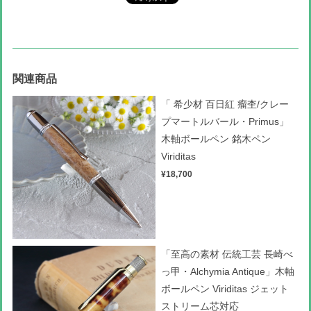
関連商品
「 希少材 百日紅 瘤杢/クレー
プマートルバール・Primus」
木軸ボールペン 銘木ペン
Viriditas
¥18,700
「至高の素材 伝統工芸 長崎べ
っ甲・Alchymia Antique」木軸
ボールペン Viriditas ジェット
ストリーム芯対応